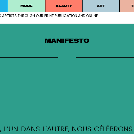
MODE
BEAUTY
ART
T
D ARTISTS THROUGH OUR PRINT PUBLICATION AND ONLINE
ablished artists through our print publication and online
MANIFESTO
E, L’UN DANS L’AUTRE, NOUS CÉLÉBRON