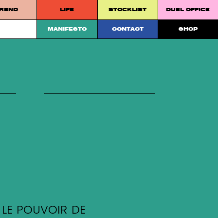
REND
LIFE
STOCKLIST
DUEL OFFICE
 platform.
MANIFESTO
CONTACT
SHOP
S LE POUVOIR DE