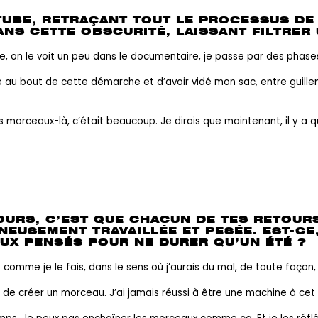
UBE, RETRAÇANT TOUT LE PROCESSUS DE C
ANS CETTE OBSCURITÉ, LAISSANT FILTRER
 que, on le voit un peu dans le documentaire, je passe par des pha
au bout de cette démarche et d’avoir vidé mon sac, entre guillemets
es morceaux-là, c’était beaucoup. Je dirais que maintenant, il y a 
URS, C’EST QUE CHACUN DE TES RETOURS 
EUSEMENT TRAVAILLÉE ET PESÉE. EST-CE,
UX PENSÉS POUR NE DURER QU’UN ÉTÉ ?
e comme je le fais, dans le sens où j’aurais du mal, de toute façon,
réer un morceau. J’ai jamais réussi à être une machine à cet endr