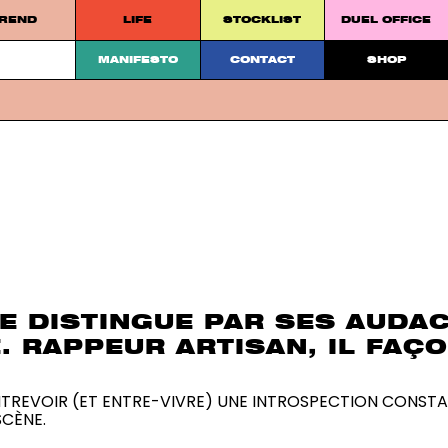
REND
LIFE
STOCKLIST
DUEL OFFICE
ugh our print publication and online
MANIFESTO
CONTACT
SHOP
SE DISTINGUE PAR SES AUDA
E. RAPPEUR ARTISAN, IL F
TREVOIR (ET ENTRE-VIVRE) UNE INTROSPECTION CONSTANT
SCÈNE.