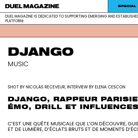
SPECIAL
DUEL MAGAZINE IS DEDICATED TO SUPPORTING EMERGING AND ESTABLISHE
DUEL MAGAZINE is dedicated to supportin
DUEL MAGAZINE
PLATFORM.
platform.
DJANGO
MUSIC
SHOT BY NICOLAS RECEVEUR, INTERVIEW BY ELENA CESCON
DJANGO, RAPPEUR PARISIE
ÉMO, DRILL ET INFLUENCE
C’EST UNE QUÊTE MUSICALE QUE L’ON DÉCOUVRE, GUID
ET DE LUMIÈRE, D’ÉCLATS BRUTS ET DE MOMENTS D’ÉCL