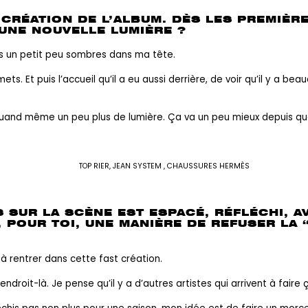
RÉATION DE L’ALBUM. DÈS LES PREMIÈRE
 UNE NOUVELLE LUMIÈRE ?
ses un petit peu sombres dans ma tête.
. Et puis l’accueil qu’il a eu aussi derrière, de voir qu’il y a be
quand même un peu plus de lumière. Ça va un peu mieux depuis que l
TOP RIER, JEAN SYSTEM , CHAUSSURES HERMÈS
SUR LA SCÈNE EST ESPACÉ, RÉFLÉCHI, AV
 POUR TOI, UNE MANIÈRE DE REFUSER LA 
 à rentrer dans cette fast création.
oit-là. Je pense qu’il y a d’autres artistes qui arrivent à faire 