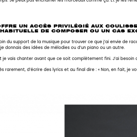
s. Je peux pas enchaîner les morceaux comme ça. Et je les réfléc
FFRE UN ACCÈS PRIVILÉGIÉ AUX COULISSE
E HABITUELLE DE COMPOSER OU UN CAS EX
esoin du support de la musique pour trouver ce que j’ai envie de ra
c je donnais des idées de mélodies ou d’un piano ou un autre.
t je vais chanter avant que ce soit complètement fini. J’ai besoin q
rès rarement, d’écrire des lyrics et au final dire : « Non, en fait, 