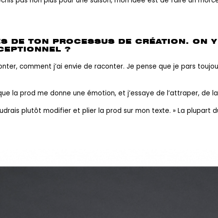
his pas non plus pour une saison, mon idée est de faire un morce
S DE TON PROCESSUS DE CRÉATION. ON Y 
CEPTIONNEL ?
conter, comment j’ai envie de raconter. Je pense que je pars toujou
ue la prod me donne une émotion, et j’essaye de l’attraper, de la c
je voudrais plutôt modifier et plier la prod sur mon texte. » La plup