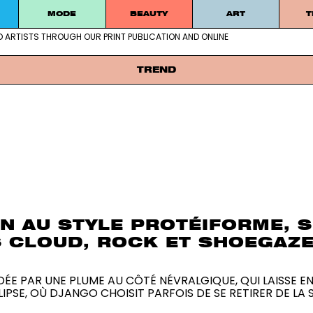
MODE
BEAUTY
ART
T
D ARTISTS THROUGH OUR PRINT PUBLICATION AND ONLINE
g emerging and established artists thro
TREND
N AU STYLE PROTÉIFORME, 
S CLOUD, ROCK ET SHOEGAZ
ÉE PAR UNE PLUME AU CÔTÉ NÉVRALGIQUE, QUI LAISSE EN
IPSE, OÙ DJANGO CHOISIT PARFOIS DE SE RETIRER DE LA 