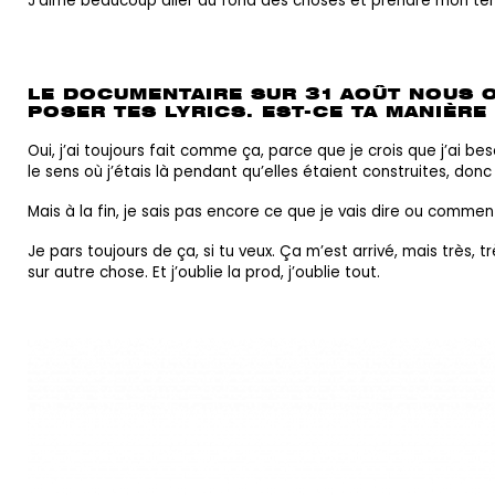
J’aime beaucoup aller au fond des choses et prendre mon temp
LE DOCUMENTAIRE SUR 31 AOÛT NOUS O
POSER TES LYRICS. EST-CE TA MANIÈR
Oui, j’ai toujours fait comme ça, parce que je crois que j’ai b
le sens où j’étais là pendant qu’elles étaient construites, don
Mais à la fin, je sais pas encore ce que je vais dire ou commen
Je pars toujours de ça, si tu veux. Ça m’est arrivé, mais très, t
sur autre chose. Et j’oublie la prod, j’oublie tout.